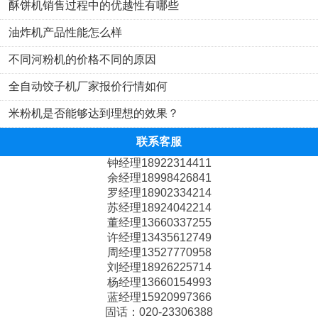
酥饼机销售过程中的优越性有哪些
向神州，走向世界。
油炸机产品性能怎么样
旭众人愿诚交天下朋友，与各路英豪携手共进、共谋发展大略。
不同河粉机的价格不同的原因
全自动饺子机厂家报价行情如何
米粉机是否能够达到理想的效果？
联系客服
钟经理18922314411
余经理18998426841
罗经理18902334214
苏经理18924042214
董经理13660337255
许经理13435612749
周经理13527770958
刘经理18926225714
杨经理13660154993
蓝经理15920997366
固话：020-23306388