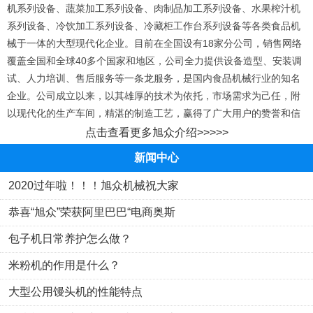
机
系列设备、蔬菜加工系列设备、肉制品加工系列设备、水果榨汁机
系列设备、冷饮加工系列设备、冷藏柜工作台系列设备等各类食品机
械于一体的大型现代化企业。目前在全国设有18家分公司，销售网络
覆盖全国和全球40多个国家和地区，公司全力提供设备造型、安装调
试、人力培训、售后服务等一条龙服务，是国内食品机械行业的知名
企业。公司成立以来，以其雄厚的技术为依托，市场需求为己任，附
以现代化的生产车间，精湛的制造工艺，赢得了广大用户的赞誉和信
赖，旭众产品畅销国内外市场。
点击查看更多旭众介绍>>>>>
新闻中心
品质的完美，决定了品牌的高度，我们坚持用科技创造价值的理念，
保证产品的稳定性、可靠性、实用性，在长期的实践中精通了食品机
2020过年啦！！！旭众机械祝大家
械行业的先进技术，不断的改进和创新企业的产品，取得了辉煌的成
恭喜“旭众”荣获阿里巴巴“电商奥斯
就，旭众牌的产品已建立了极佳的竞争力。公司现有产品包括：包子
包子馒头机
油炸机
机、
、刀切馒头机、馒头机、
、真空油炸机、河
包子机日常养护怎么做？
粉机、米粉（米线）机、和面机、包馅汤圆机、饺子机、切菜机、月
米粉机的作用是什么？
饼机、酥饼机、等系列设备，是国内食品机械种类齐全的企业。
旭众本着“锐意进取，精益求精，信守承诺，探索求真”的理念，使双
大型公用馒头机的性能特点
方互赢互助的合作更进一步。我们正迈着充满希望和坚定的步伐，走